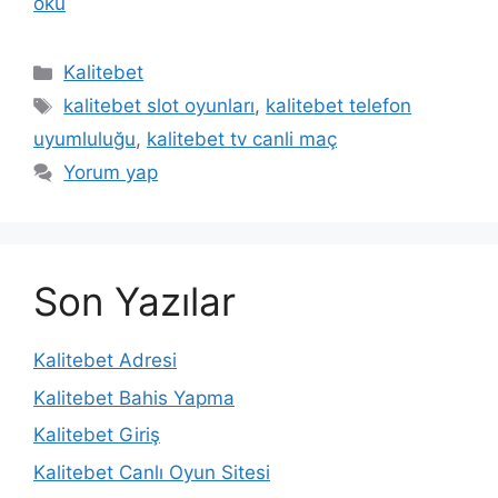
oku
Kategoriler
Kalitebet
Etiketler
kalitebet slot oyunları
,
kalitebet telefon
uyumluluğu
,
kalitebet tv canli maç
Yorum yap
Son Yazılar
Kalitebet Adresi
Kalitebet Bahis Yapma
Kalitebet Giriş
Kalitebet Canlı Oyun Sitesi