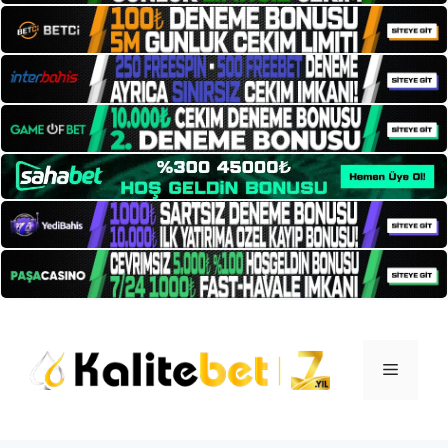
İçeriğe
atla
Menü