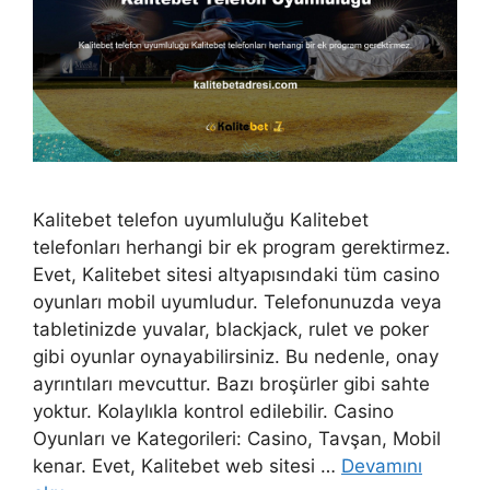
Kalitebet telefon uyumluluğu Kalitebet
telefonları herhangi bir ek program gerektirmez.
Evet, Kalitebet sitesi altyapısındaki tüm casino
oyunları mobil uyumludur. Telefonunuzda veya
tabletinizde yuvalar, blackjack, rulet ve poker
gibi oyunlar oynayabilirsiniz. Bu nedenle, onay
ayrıntıları mevcuttur. Bazı broşürler gibi sahte
yoktur. Kolaylıkla kontrol edilebilir. Casino
Oyunları ve Kategorileri: Casino, Tavşan, Mobil
kenar. Evet, Kalitebet web sitesi …
Devamını