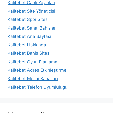
Kalitebet Canlı Yayınları
Kalitebet Site Yöneticisi
Kalitebet Spor Sitesi
Kalitebet Sanal Bahisleri
Kalitebet Ana Sayfası
Kalitebet Hakkında
Kalitebet Bahis Sitesi
Kalitebet Oyun Planlama
Kalitebet Adres Etkinleştirme
Kalitebet Mesaj Kanalları
Kalitebet Telefon Uyumluluğu