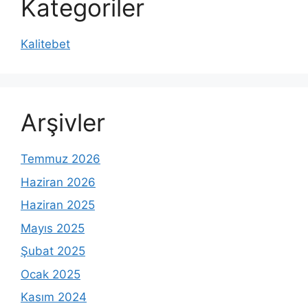
Kategoriler
Kalitebet
Arşivler
Temmuz 2026
Haziran 2026
Haziran 2025
Mayıs 2025
Şubat 2025
Ocak 2025
Kasım 2024