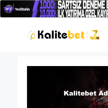
İçeriğe
atla