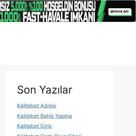
Son Yazılar
Kalitebet Adresi
Kalitebet Bahis Yapma
Kalitebet Giriş