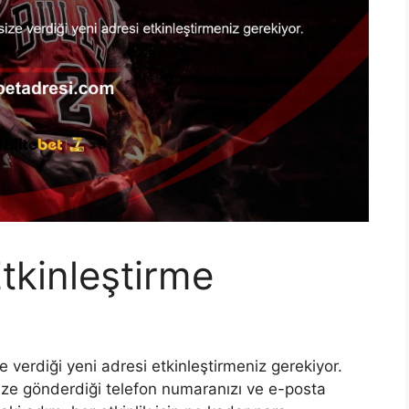
tkinleştirme
e verdiği yeni adresi etkinleştirmeniz gerekiyor.
ze gönderdiği telefon numaranızı ve e-posta