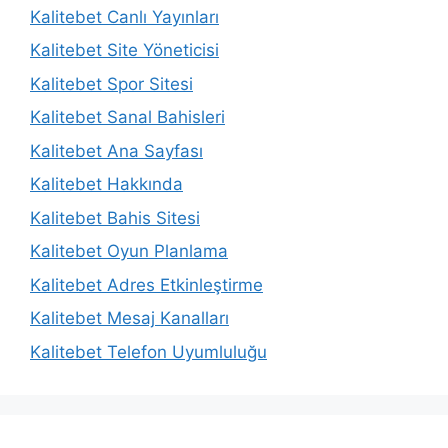
Kalitebet Canlı Yayınları
Kalitebet Site Yöneticisi
Kalitebet Spor Sitesi
Kalitebet Sanal Bahisleri
Kalitebet Ana Sayfası
Kalitebet Hakkında
Kalitebet Bahis Sitesi
Kalitebet Oyun Planlama
Kalitebet Adres Etkinleştirme
Kalitebet Mesaj Kanalları
Kalitebet Telefon Uyumluluğu