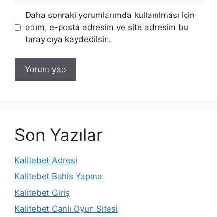
Daha sonraki yorumlarımda kullanılması için
adım, e-posta adresim ve site adresim bu
tarayıcıya kaydedilsin.
Son Yazılar
Kalitebet Adresi
Kalitebet Bahis Yapma
Kalitebet Giriş
Kalitebet Canlı Oyun Sitesi