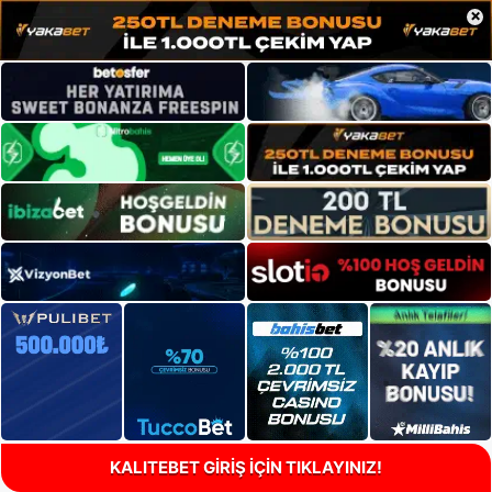
×
KALITEBET GİRİŞ İÇİN TIKLAYINIZ!