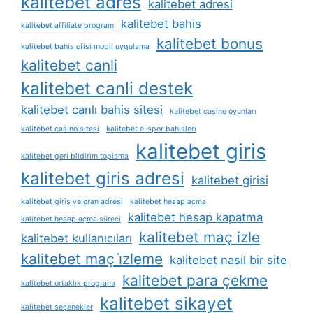
kalitebet adres
kalitebet adresi
kalitebet bahis
kalitebet affiliate program
kalitebet bonus
kalitebet bahis ofisi mobil uygulama
kalitebet canli
kalitebet canli destek
kalitebet canlı bahis sitesi
kalitebet casino oyunları
kalitebet casino sitesi
kalitebet e-spor bahisleri
kalitebet giris
kalitebet geri bildirim toplama
kalitebet giris adresi
kalitebet girisi
kalitebet giriş ve oran adresi
kalitebet hesap açma
kalitebet hesap kapatma
kalitebet hesap açma süreci
kalitebet maç izle
kalitebet kullanıcıları
kalitebet maç i̇zleme
kalitebet nasil bir site
kalitebet para çekme
kalitebet ortaklık programı
kalitebet sikayet
kalitebet seçenekler