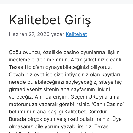
Kalitebet Giriş
Haziran 27, 2026
yazar
Kalitebet
Çoğu oyuncu, özellikle casino oyunlarına ilişkin
incelemelerden memnun. Artık şirketinizle canlı
Texas Hold’em oynayabileceğinizi biliyoruz.
Cevabınız evet ise size ihtiyacınız olan kayıtları
nerede bulabileceğinizi söyleyeceğiz, siteye hiç
girmediyseniz sitenin ana sayfasının linkini
vereceğiz. Anında erişim. Geçerli URL’yi arama
motorunuza yazarak görebilirsiniz. ‘Canlı Casino’
bölümünün ana başlığı Kalitebet.Com’dur.
Burada birçok oyun ve şirketi bulabilirsiniz. Üye
olmasanız bile yorum yazabilirsiniz. Texas