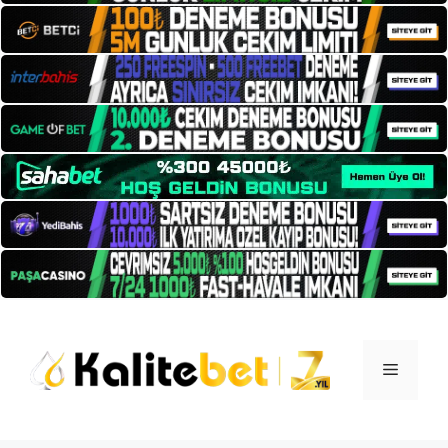
İçeriğe
atla
Menü