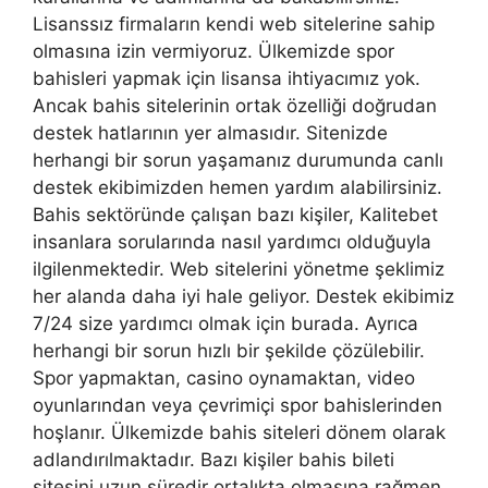
Lisanssız firmaların kendi web sitelerine sahip
olmasına izin vermiyoruz. Ülkemizde spor
bahisleri yapmak için lisansa ihtiyacımız yok.
Ancak bahis sitelerinin ortak özelliği doğrudan
destek hatlarının yer almasıdır. Sitenizde
herhangi bir sorun yaşamanız durumunda canlı
destek ekibimizden hemen yardım alabilirsiniz.
Bahis sektöründe çalışan bazı kişiler, Kalitebet
insanlara sorularında nasıl yardımcı olduğuyla
ilgilenmektedir. Web sitelerini yönetme şeklimiz
her alanda daha iyi hale geliyor. Destek ekibimiz
7/24 size yardımcı olmak için burada. Ayrıca
herhangi bir sorun hızlı bir şekilde çözülebilir.
Spor yapmaktan, casino oynamaktan, video
oyunlarından veya çevrimiçi spor bahislerinden
hoşlanır. Ülkemizde bahis siteleri dönem olarak
adlandırılmaktadır. Bazı kişiler bahis bileti
sitesini uzun süredir ortalıkta olmasına rağmen