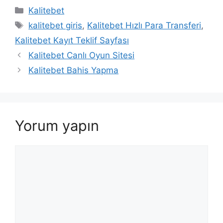
Kategoriler
Kalitebet
Etiketler
kalitebet giris
,
Kalitebet Hızlı Para Transferi
,
Kalitebet Kayıt Teklif Sayfası
Kalitebet Canlı Oyun Sitesi
Kalitebet Bahis Yapma
Yorum yapın
Yorum