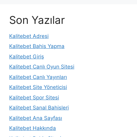
Son Yazılar
Kalitebet Adresi
Kalitebet Bahis Yapma
Kalitebet Giriş
Kalitebet Canlı Oyun Sitesi
Kalitebet Canlı Yayınları
Kalitebet Site Yöneticisi
Kalitebet Spor Sitesi
Kalitebet Sanal Bahisleri
Kalitebet Ana Sayfası
Kalitebet Hakkında