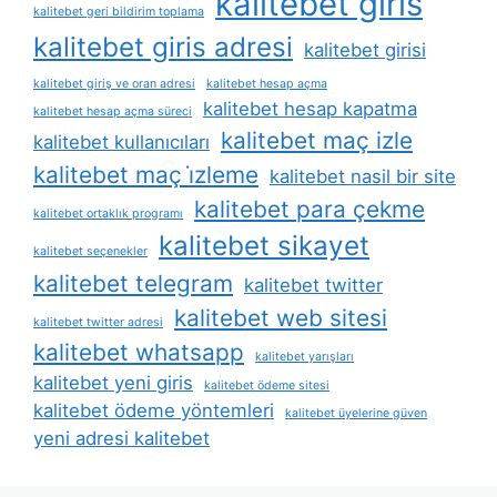
kalitebet giris
kalitebet geri bildirim toplama
kalitebet giris adresi
kalitebet girisi
kalitebet giriş ve oran adresi
kalitebet hesap açma
kalitebet hesap kapatma
kalitebet hesap açma süreci
kalitebet maç izle
kalitebet kullanıcıları
kalitebet maç i̇zleme
kalitebet nasil bir site
kalitebet para çekme
kalitebet ortaklık programı
kalitebet sikayet
kalitebet seçenekler
kalitebet telegram
kalitebet twitter
kalitebet web sitesi
kalitebet twitter adresi
kalitebet whatsapp
kalitebet yarışları
kalitebet yeni giris
kalitebet ödeme sitesi
kalitebet ödeme yöntemleri
kalitebet üyelerine güven
yeni adresi kalitebet