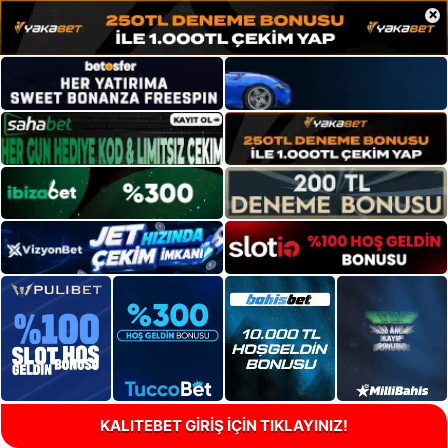
×
KALITEBET GİRİŞ İÇİN TIKLAYINIZ!