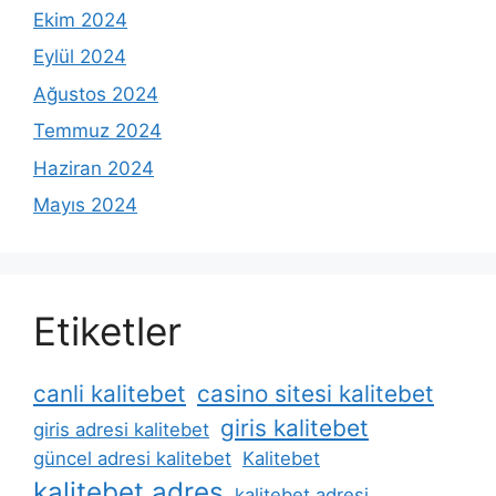
Ekim 2024
Eylül 2024
Ağustos 2024
Temmuz 2024
Haziran 2024
Mayıs 2024
Etiketler
canli kalitebet
casino sitesi kalitebet
giris kalitebet
giris adresi kalitebet
güncel adresi kalitebet
Kalitebet
kalitebet adres
kalitebet adresi