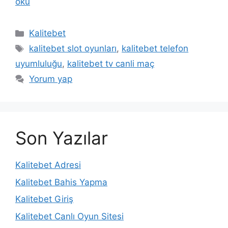
oku
Kategoriler
Kalitebet
Etiketler
kalitebet slot oyunları
,
kalitebet telefon
uyumluluğu
,
kalitebet tv canli maç
Yorum yap
Son Yazılar
Kalitebet Adresi
Kalitebet Bahis Yapma
Kalitebet Giriş
Kalitebet Canlı Oyun Sitesi