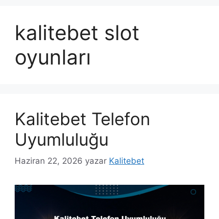
kalitebet slot
oyunları
Kalitebet Telefon
Uyumluluğu
Haziran 22, 2026
yazar
Kalitebet