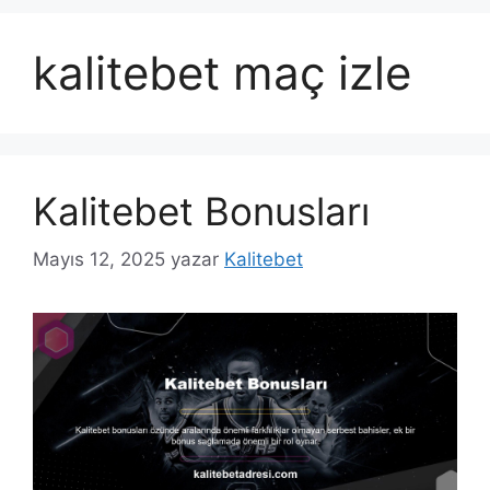
kalitebet maç izle
Kalitebet Bonusları
Mayıs 12, 2025
yazar
Kalitebet