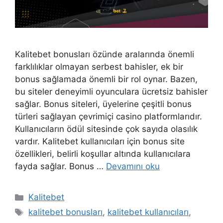
Kalitebet bonusları özünde aralarında önemli
farklılıklar olmayan serbest bahisler, ek bir
bonus sağlamada önemli bir rol oynar. Bazen,
bu siteler deneyimli oyunculara ücretsiz bahisler
sağlar. Bonus siteleri, üyelerine çeşitli bonus
türleri sağlayan çevrimiçi casino platformlarıdır.
Kullanıcıların ödül sitesinde çok sayıda olasılık
vardır. Kalitebet kullanıcıları için bonus site
özellikleri, belirli koşullar altında kullanıcılara
fayda sağlar. Bonus …
Devamını oku
Kategoriler
Kalitebet
Etiketler
kalitebet bonusları
,
kalitebet kullanıcıları
,