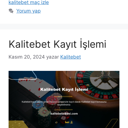
kalitebet maç izle
Yorum yap
Kalitebet Kayıt İşlemi
Kasım 20, 2024
yazar
Kalitebet