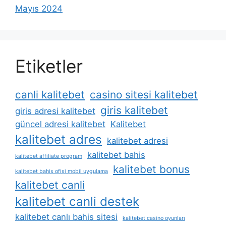
Mayıs 2024
Etiketler
canli kalitebet
casino sitesi kalitebet
giris kalitebet
giris adresi kalitebet
güncel adresi kalitebet
Kalitebet
kalitebet adres
kalitebet adresi
kalitebet bahis
kalitebet affiliate program
kalitebet bonus
kalitebet bahis ofisi mobil uygulama
kalitebet canli
kalitebet canli destek
kalitebet canlı bahis sitesi
kalitebet casino oyunları