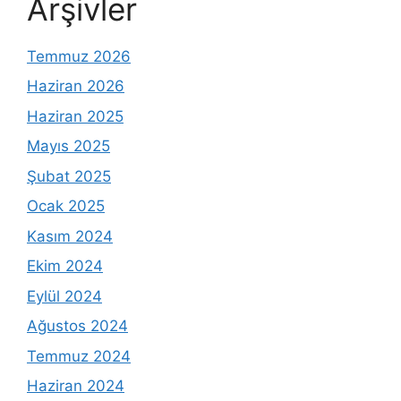
Arşivler
Temmuz 2026
Haziran 2026
Haziran 2025
Mayıs 2025
Şubat 2025
Ocak 2025
Kasım 2024
Ekim 2024
Eylül 2024
Ağustos 2024
Temmuz 2024
Haziran 2024