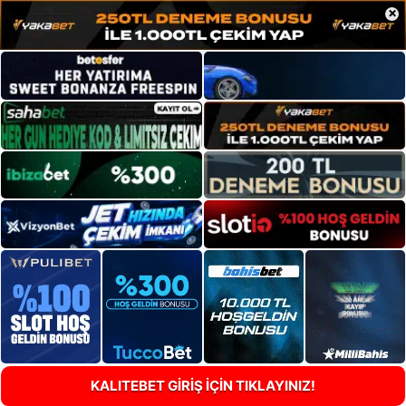
×
KALITEBET GİRİŞ İÇİN TIKLAYINIZ!