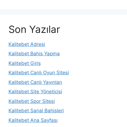
Son Yazılar
Kalitebet Adresi
Kalitebet Bahis Yapma
Kalitebet Giriş
Kalitebet Canlı Oyun Sitesi
Kalitebet Canlı Yayınları
Kalitebet Site Yöneticisi
Kalitebet Spor Sitesi
Kalitebet Sanal Bahisleri
Kalitebet Ana Sayfası