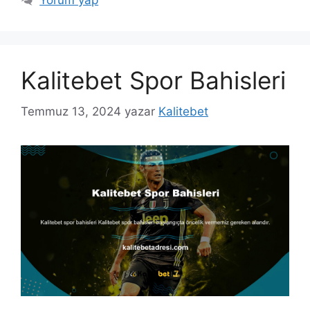
Yorum yap
Kalitebet Spor Bahisleri
Temmuz 13, 2024
yazar
Kalitebet