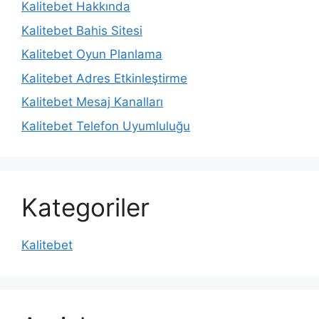
Kalitebet Hakkında
Kalitebet Bahis Sitesi
Kalitebet Oyun Planlama
Kalitebet Adres Etkinleştirme
Kalitebet Mesaj Kanalları
Kalitebet Telefon Uyumluluğu
Kategoriler
Kalitebet