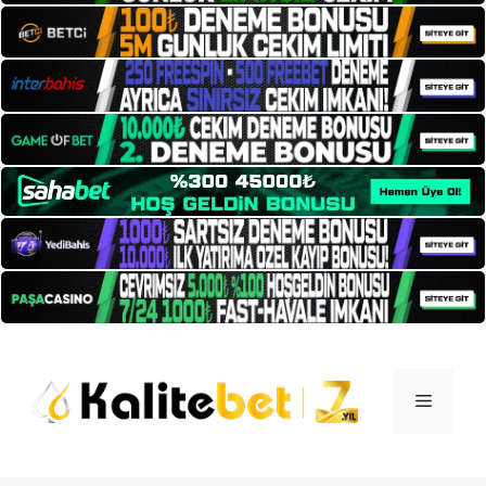
İçeriğe
atla
Menü