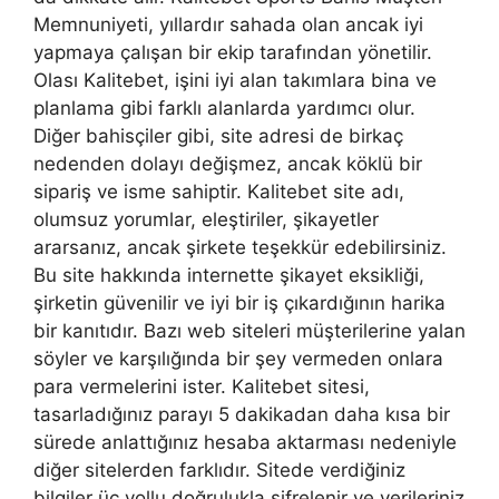
Memnuniyeti, yıllardır sahada olan ancak iyi
yapmaya çalışan bir ekip tarafından yönetilir.
Olası Kalitebet, işini iyi alan takımlara bina ve
planlama gibi farklı alanlarda yardımcı olur.
Diğer bahisçiler gibi, site adresi de birkaç
nedenden dolayı değişmez, ancak köklü bir
sipariş ve isme sahiptir. Kalitebet site adı,
olumsuz yorumlar, eleştiriler, şikayetler
ararsanız, ancak şirkete teşekkür edebilirsiniz.
Bu site hakkında internette şikayet eksikliği,
şirketin güvenilir ve iyi bir iş çıkardığının harika
bir kanıtıdır. Bazı web siteleri müşterilerine yalan
söyler ve karşılığında bir şey vermeden onlara
para vermelerini ister. Kalitebet sitesi,
tasarladığınız parayı 5 dakikadan daha kısa bir
sürede anlattığınız hesaba aktarması nedeniyle
diğer sitelerden farklıdır. Sitede verdiğiniz
bilgiler üç yollu doğrulukla şifrelenir ve verileriniz