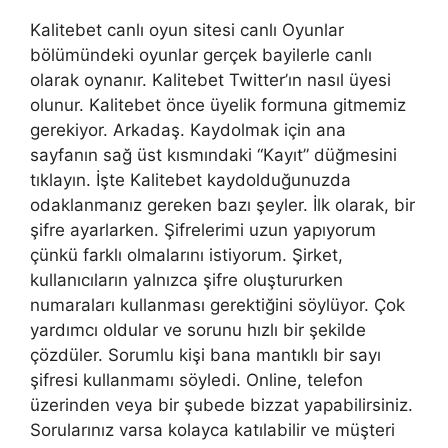
Kalitebet canlı oyun sitesi canlı Oyunlar
bölümündeki oyunlar gerçek bayilerle canlı
olarak oynanır. Kalitebet Twitter’ın nasıl üyesi
olunur. Kalitebet önce üyelik formuna gitmemiz
gerekiyor. Arkadaş. Kaydolmak için ana
sayfanın sağ üst kısmındaki “Kayıt” düğmesini
tıklayın. İşte Kalitebet kaydolduğunuzda
odaklanmanız gereken bazı şeyler. İlk olarak, bir
şifre ayarlarken. Şifrelerimi uzun yapıyorum
çünkü farklı olmalarını istiyorum. Şirket,
kullanıcıların yalnızca şifre oluştururken
numaraları kullanması gerektiğini söylüyor. Çok
yardımcı oldular ve sorunu hızlı bir şekilde
çözdüler. Sorumlu kişi bana mantıklı bir sayı
şifresi kullanmamı söyledi. Online, telefon
üzerinden veya bir şubede bizzat yapabilirsiniz.
Sorularınız varsa kolayca katılabilir ve müşteri