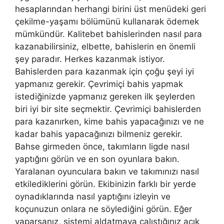
hesaplarından herhangi birini üst menüdeki geri
çekilme-yaşamı bölümünü kullanarak ödemek
mümkündür. Kalitebet bahislerinden nasıl para
kazanabilirsiniz, elbette, bahislerin en önemli
şey paradır. Herkes kazanmak istiyor.
Bahislerden para kazanmak için çoğu şeyi iyi
yapmanız gerekir. Çevrimiçi bahis yapmak
istediğinizde yapmanız gereken ilk şeylerden
biri iyi bir site seçmektir. Çevrimiçi bahislerden
para kazanırken, kime bahis yapacağınızı ve ne
kadar bahis yapacağınızı bilmeniz gerekir.
Bahse girmeden önce, takımların ligde nasıl
yaptığını görün ve en son oyunlara bakın.
Yaralanan oyunculara bakın ve takımınızı nasıl
etkilediklerini görün. Ekibinizin farklı bir yerde
oynadıklarında nasıl yaptığını izleyin ve
koçunuzun onlara ne söylediğini görün. Eğer
yaparsanız, sistemi aldatmaya çalıştığınız açık