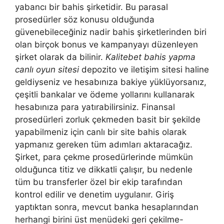
yabancı bir bahis şirketidir. Bu parasal
prosedürler söz konusu olduğunda
güvenebileceğiniz nadir bahis şirketlerinden biri
olan birçok bonus ve kampanyayı düzenleyen
şirket olarak da bilinir.
Kalitebet bahis yapma
canlı oyun sitesi
depozito ve iletişim sitesi haline
geldiyseniz ve hesabınıza bakiye yüklüyorsanız,
çeşitli bankalar ve ödeme yollarını kullanarak
hesabınıza para yatırabilirsiniz. Finansal
prosedürleri zorluk çekmeden basit bir şekilde
yapabilmeniz için canlı bir site bahis olarak
yapmanız gereken tüm adımları aktaracağız.
Şirket, para çekme prosedürlerinde mümkün
olduğunca titiz ve dikkatli çalışır, bu nedenle
tüm bu transferler özel bir ekip tarafından
kontrol edilir ve denetim uygulanır. Giriş
yaptıktan sonra, mevcut banka hesaplarından
herhangi birini üst menüdeki geri çekilme-