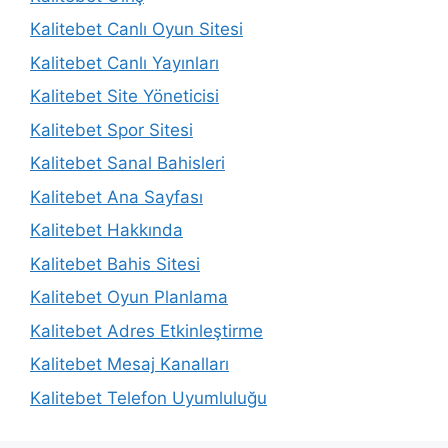
Kalitebet Canlı Oyun Sitesi
Kalitebet Canlı Yayınları
Kalitebet Site Yöneticisi
Kalitebet Spor Sitesi
Kalitebet Sanal Bahisleri
Kalitebet Ana Sayfası
Kalitebet Hakkında
Kalitebet Bahis Sitesi
Kalitebet Oyun Planlama
Kalitebet Adres Etkinleştirme
Kalitebet Mesaj Kanalları
Kalitebet Telefon Uyumluluğu