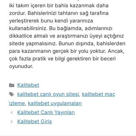
iki takım içeren bir bahis kazanmak daha
zordur. Bahislerinizi tahtanın sağ tarafına
yerleştirerek bunu kendi yararınıza
kullanabilirsiniz. Bu bağlamda, adımlarınızı
dikkatlice almalı ve araştırmanızı üyeyi açtığınız
sitede yapmalısınız. Bunun dışında, bahislerden
para kazanmanın gerçek bir yolu yoktur. Ancak,
çok fazla pratik ve bilgi gerektiren bir beceri
oyunudur.
Kategoriler
Kalitebet
Etiketler
kalitebet canlı oyun sitesi
,
kalitebet maç
i̇zleme
,
kalitebet uygulamaları
Kalitebet Canlı Yayınları
Kalitebet Giriş