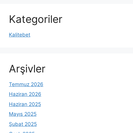
Kategoriler
Kalitebet
Arşivler
Temmuz 2026
Haziran 2026
Haziran 2025
Mayıs 2025
Şubat 2025