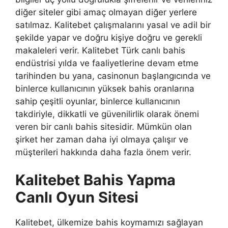
diğer siteler gibi amaç olmayan diğer yerlere
satılmaz. Kalitebet çalışmalarını yasal ve adil bir
şekilde yapar ve doğru kişiye doğru ve gerekli
makaleleri verir. Kalitebet Türk canlı bahis
endüstrisi yılda ve faaliyetlerine devam etme
tarihinden bu yana, casinonun başlangıcında ve
binlerce kullanıcının yüksek bahis oranlarına
sahip çeşitli oyunlar, binlerce kullanıcının
takdiriyle, dikkatli ve güvenilirlik olarak önemi
veren bir canlı bahis sitesidir. Mümkün olan
şirket her zaman daha iyi olmaya çalışır ve
müşterileri hakkında daha fazla önem verir.
Kalitebet Bahis Yapma
Canlı Oyun Sitesi
Kalitebet, ülkemize bahis koymamızı sağlayan