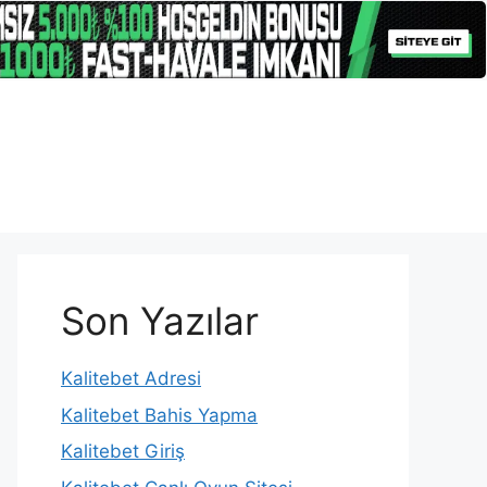
Son Yazılar
Kalitebet Adresi
Kalitebet Bahis Yapma
Kalitebet Giriş