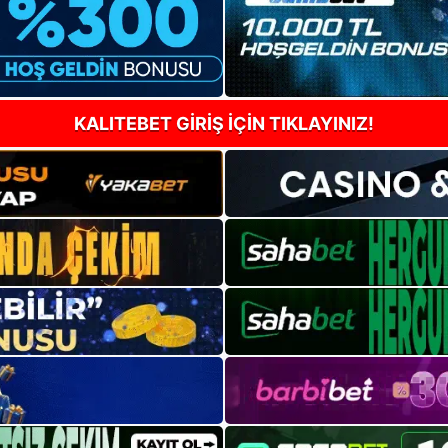
KALITEBET GİRİŞ İÇİN TIKLAYINIZ!