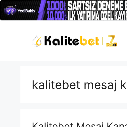
İçeriğe
atla
kalitebet mesaj k
Kalitebet Mesaj Kana