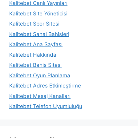
Kalitebet Canlı Yayınları
Kalitebet Site Yöneticisi
Kalitebet Spor Sitesi
Kalitebet Sanal Bahisleri
Kalitebet Ana Sayfası
Kalitebet Hakkında
Kalitebet Bahis Sitesi
Kalitebet Oyun Planlama
Kalitebet Adres Etkinleştirme
Kalitebet Mesaj Kanalları
Kalitebet Telefon Uyumluluğu