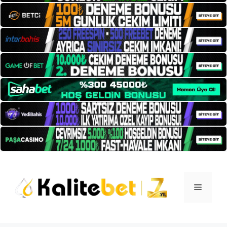
İçeriğe
atla
Menü