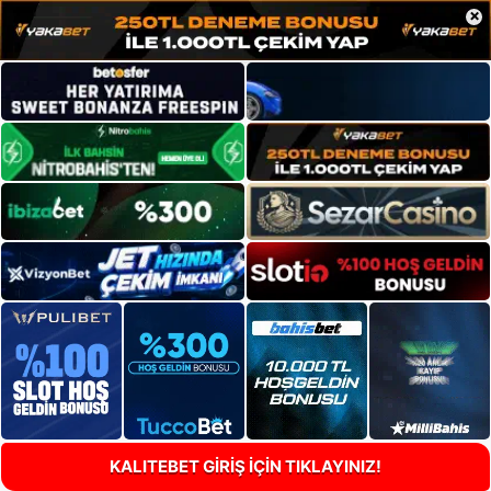
×
KALITEBET GİRİŞ İÇİN TIKLAYINIZ!