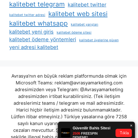
kalitebet telegram
kalitebet twitter
kalitebet web sitesi
kalitebet twitter adresi
kalitebet whatsapp
kalitebet yarışları
kalitebet yeni giris
kalitebet ödeme sitesi
kalitebet ödeme yöntemleri
kalitebet üyelerine güven
yeni adresi kalitebet
Avrasya'nın en büyük reklam platformunda olmak için
Microsoft Teams:
reklam@avrasyamarketing.com
adresimizden veya Telegram: @Avrasyamarketing
adresimizden irtibat kurabilirsiniz. (Tek iletişim
adreslerimiz teams / telegram ve mail adresimizdir.
Harici hiçbir iletişim adresimiz bulunmamaktadır.
Lütfen itibar etmeyiniz.) Türkiye yasalarına göre 7258
sayılı kanun uyarınca yasa dışı bahis oynamanın
cezaları mevcuttur. Şu an bulunduğunuz site hiç bir
şekilde illegal bahis oyunları oynatmıyor ve oynamaya