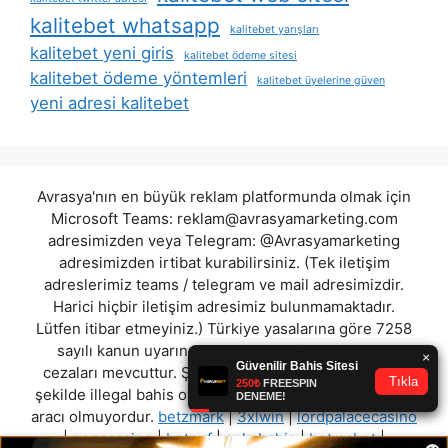
kalitebet whatsapp
kalitebet yarışları
kalitebet yeni giris
kalitebet ödeme sitesi
kalitebet ödeme yöntemleri
kalitebet üyelerine güven
yeni adresi kalitebet
Avrasya'nın en büyük reklam platformunda olmak için
Microsoft Teams:
reklam@avrasyamarketing.com
adresimizden veya Telegram: @Avrasyamarketing
adresimizden irtibat kurabilirsiniz. (Tek iletişim
adreslerimiz teams / telegram ve mail adresimizdir.
Harici hiçbir iletişim adresimiz bulunmamaktadır.
Lütfen itibar etmeyiniz.) Türkiye yasalarına göre 7258
sayılı kanun uyarınca yasa dışı bahis oynamanın
cezaları mevcuttur. Şu an bulunduğunuz site hiç bir
şekilde illegal bahis oyunları oynatmıyor ve oynamaya
aracı olmuyordur.
betzmark
|
3xlwin
|
lordpalacecasino
|
pegacasino
|
betpuf
|
ankabahis
|
betmabet
|