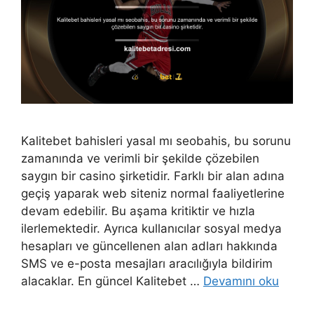
Kalitebet bahisleri yasal mı seobahis, bu sorunu
zamanında ve verimli bir şekilde çözebilen
saygın bir casino şirketidir. Farklı bir alan adına
geçiş yaparak web siteniz normal faaliyetlerine
devam edebilir. Bu aşama kritiktir ve hızla
ilerlemektedir. Ayrıca kullanıcılar sosyal medya
hesapları ve güncellenen alan adları hakkında
SMS ve e-posta mesajları aracılığıyla bildirim
alacaklar. En güncel Kalitebet …
Devamını oku