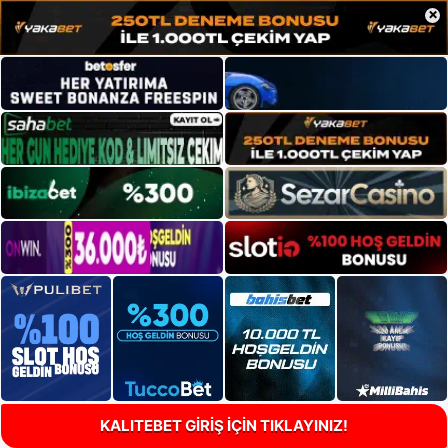
×
KALITEBET GİRİŞ İÇİN TIKLAYINIZ!