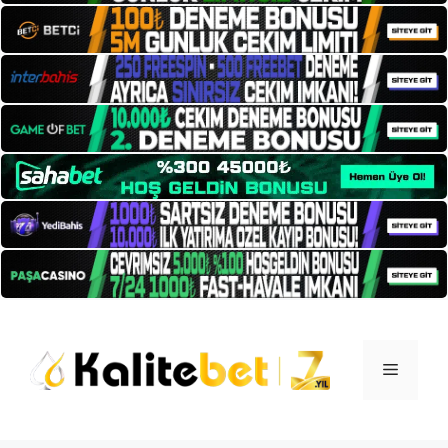
İçeriğe
atla
Menü