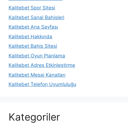
Kalitebet Spor Sitesi
Kalitebet Sanal Bahisleri
Kalitebet Ana Sayfası
Kalitebet Hakkında
Kalitebet Bahis Sitesi
Kalitebet Oyun Planlama
Kalitebet Adres Etkinleştirme
Kalitebet Mesaj Kanalları
Kalitebet Telefon Uyumluluğu
Kategoriler