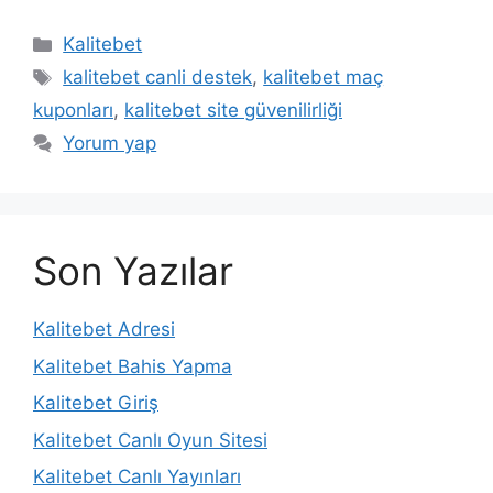
Kategoriler
Kalitebet
Etiketler
kalitebet canli destek
,
kalitebet maç
kuponları
,
kalitebet site güvenilirliği
Yorum yap
Son Yazılar
Kalitebet Adresi
Kalitebet Bahis Yapma
Kalitebet Giriş
Kalitebet Canlı Oyun Sitesi
Kalitebet Canlı Yayınları