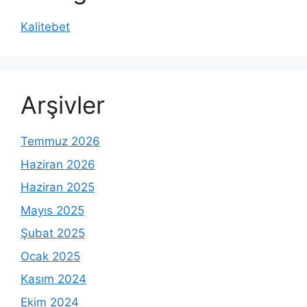
Kalitebet
Arşivler
Temmuz 2026
Haziran 2026
Haziran 2025
Mayıs 2025
Şubat 2025
Ocak 2025
Kasım 2024
Ekim 2024