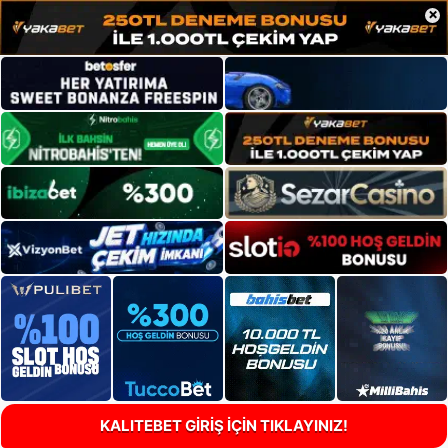
×
KALITEBET GİRİŞ İÇİN TIKLAYINIZ!