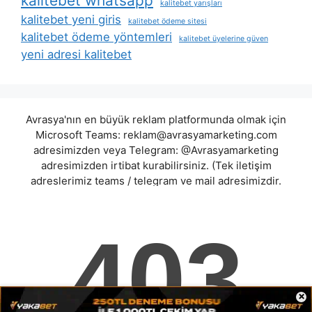
kalitebet whatsapp
kalitebet yarışları
kalitebet yeni giris
kalitebet ödeme sitesi
kalitebet ödeme yöntemleri
kalitebet üyelerine güven
yeni adresi kalitebet
Avrasya'nın en büyük reklam platformunda olmak için
Microsoft Teams:
reklam@avrasyamarketing.com
adresimizden veya Telegram: @Avrasyamarketing
adresimizden irtibat kurabilirsiniz. (Tek iletişim
adreslerimiz teams / telegram ve mail adresimizdir.
Harici hiçbir iletişim adresimiz bulunmamaktadır.
Lütfen itibar etmeyiniz.) Türkiye yasalarına göre 7258
sayılı kanun uyarınca yasa dışı bahis oynamanın
cezaları mevcuttur. Şu an bulunduğunuz site hiç bir
şekilde illegal bahis oyunları oynatmıyor ve oynamaya
aracı olmuyordur.
betzmark
|
3xlwin
|
lordpalacecasino
|
pegacasino
|
betpuf
|
ankabahis
|
betmabet
|
×
betcombet