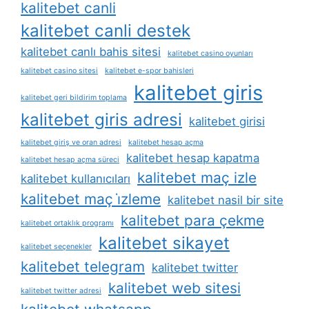
kalitebet canli
kalitebet canli destek
kalitebet canlı bahis sitesi
kalitebet casino oyunları
kalitebet casino sitesi
kalitebet e-spor bahisleri
kalitebet giris
kalitebet geri bildirim toplama
kalitebet giris adresi
kalitebet girisi
kalitebet giriş ve oran adresi
kalitebet hesap açma
kalitebet hesap kapatma
kalitebet hesap açma süreci
kalitebet maç izle
kalitebet kullanıcıları
kalitebet maç i̇zleme
kalitebet nasil bir site
kalitebet para çekme
kalitebet ortaklık programı
kalitebet sikayet
kalitebet seçenekler
kalitebet telegram
kalitebet twitter
kalitebet web sitesi
kalitebet twitter adresi