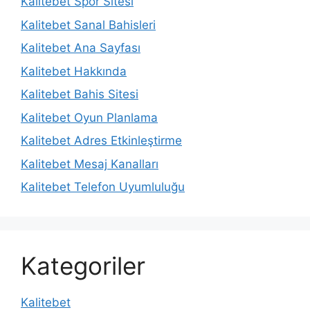
Kalitebet Spor Sitesi
Kalitebet Sanal Bahisleri
Kalitebet Ana Sayfası
Kalitebet Hakkında
Kalitebet Bahis Sitesi
Kalitebet Oyun Planlama
Kalitebet Adres Etkinleştirme
Kalitebet Mesaj Kanalları
Kalitebet Telefon Uyumluluğu
Kategoriler
Kalitebet