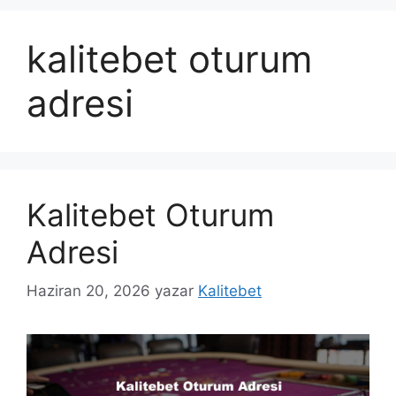
kalitebet oturum
adresi
Kalitebet Oturum
Adresi
Haziran 20, 2026
yazar
Kalitebet