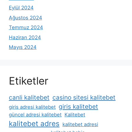
Eylül 2024
Ağustos 2024
Temmuz 2024
Haziran 2024
Mayıs 2024
Etiketler
canli kalitebet
casino sitesi kalitebet
giris kalitebet
giris adresi kalitebet
güncel adresi kalitebet
Kalitebet
kalitebet adres
kalitebet adresi