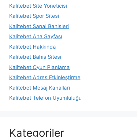
Kalitebet Site Yöneticisi
Kalitebet Spor Sitesi
Kalitebet Sanal Bahisleri
Kalitebet Ana Sayfası
Kalitebet Hakkında
Kalitebet Bahis Sitesi
Kalitebet Oyun Planlama
Kalitebet Adres Etkinleştirme
Kalitebet Mesaj Kanalları
Kalitebet Telefon Uyumluluğu
Kategoriler