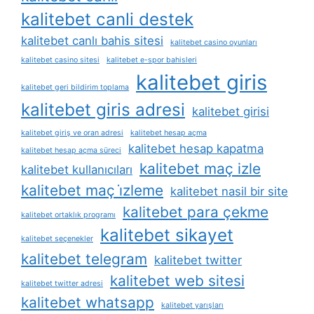
kalitebet canli destek
kalitebet canlı bahis sitesi
kalitebet casino oyunları
kalitebet casino sitesi
kalitebet e-spor bahisleri
kalitebet giris
kalitebet geri bildirim toplama
kalitebet giris adresi
kalitebet girisi
kalitebet giriş ve oran adresi
kalitebet hesap açma
kalitebet hesap kapatma
kalitebet hesap açma süreci
kalitebet maç izle
kalitebet kullanıcıları
kalitebet maç i̇zleme
kalitebet nasil bir site
kalitebet para çekme
kalitebet ortaklık programı
kalitebet sikayet
kalitebet seçenekler
kalitebet telegram
kalitebet twitter
kalitebet web sitesi
kalitebet twitter adresi
kalitebet whatsapp
kalitebet yarışları