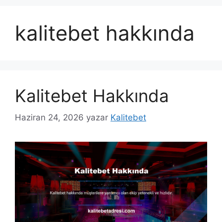
kalitebet hakkında
Kalitebet Hakkında
Haziran 24, 2026
yazar
Kalitebet