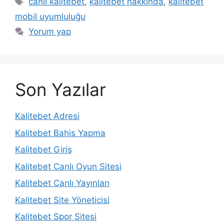
canli kalitebet
,
kalitebet hakkında
,
kalitebet
mobil uyumluluğu
Yorum yap
Son Yazılar
Kalitebet Adresi
Kalitebet Bahis Yapma
Kalitebet Giriş
Kalitebet Canlı Oyun Sitesi
Kalitebet Canlı Yayınları
Kalitebet Site Yöneticisi
Kalitebet Spor Sitesi