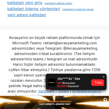
kalitebet yeni giris
kalitebet ödeme sitesi
kalitebet ödeme yöntemleri
kalitebet üyelerine güven
yeni adresi kalitebet
Avrasya'nın en büyük reklam platformunda olmak için
Microsoft Teams:
reklam@avrasyamarketing.com
adresimizden veya Telegram: @Avrasyamarketing
adresimizden irtibat kurabilirsiniz. (Tek iletişim
adreslerimiz teams / telegram ve mail adresimizdir.
Harici hiçbir iletişim adresimiz bulunmamaktadır.
Lütfen itibar etmeyiniz.) Türkiye yasalarına göre 7258
sayılı kanun uyarınca yasa dışı bahis oynamanın
cezaları mevcuttur. Şu an bulunduğunuz site hiç bir
şekilde illegal bahis oyunları oynatmıyor ve oynamaya
aracı olmuyordur.
betzmark
|
3xlwin
|
lordpalacecasino
|
pegacasino
|
betpuf
|
ankabahis
|
betmabet
|
×
betcombet