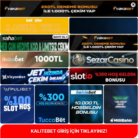
×
KALITEBET GİRİŞ İÇİN TIKLAYINIZ!