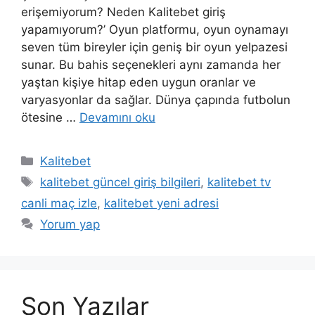
erişemiyorum? Neden Kalitebet giriş
yapamıyorum?’ Oyun platformu, oyun oynamayı
seven tüm bireyler için geniş bir oyun yelpazesi
sunar. Bu bahis seçenekleri aynı zamanda her
yaştan kişiye hitap eden uygun oranlar ve
varyasyonlar da sağlar. Dünya çapında futbolun
ötesine …
Devamını oku
Kategoriler
Kalitebet
Etiketler
kalitebet güncel giriş bilgileri
,
kalitebet tv
canli maç izle
,
kalitebet yeni adresi
Yorum yap
Son Yazılar