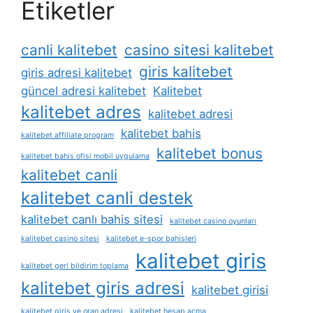
Etiketler
canli kalitebet
casino sitesi kalitebet
giris kalitebet
giris adresi kalitebet
güncel adresi kalitebet
Kalitebet
kalitebet adres
kalitebet adresi
kalitebet bahis
kalitebet affiliate program
kalitebet bonus
kalitebet bahis ofisi mobil uygulama
kalitebet canli
kalitebet canli destek
kalitebet canlı bahis sitesi
kalitebet casino oyunları
kalitebet casino sitesi
kalitebet e-spor bahisleri
kalitebet giris
kalitebet geri bildirim toplama
kalitebet giris adresi
kalitebet girisi
kalitebet giriş ve oran adresi
kalitebet hesap açma