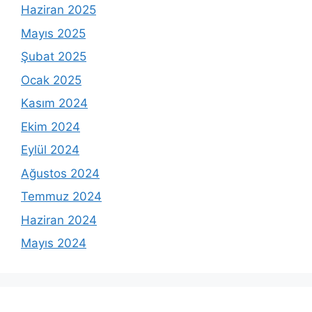
Haziran 2025
Mayıs 2025
Şubat 2025
Ocak 2025
Kasım 2024
Ekim 2024
Eylül 2024
Ağustos 2024
Temmuz 2024
Haziran 2024
Mayıs 2024