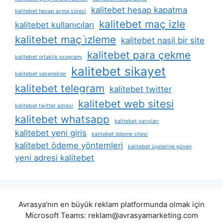
kalitebet hesap kapatma
kalitebet hesap açma süreci
kalitebet maç izle
kalitebet kullanıcıları
kalitebet maç i̇zleme
kalitebet nasil bir site
kalitebet para çekme
kalitebet ortaklık programı
kalitebet sikayet
kalitebet seçenekler
kalitebet telegram
kalitebet twitter
kalitebet web sitesi
kalitebet twitter adresi
kalitebet whatsapp
kalitebet yarışları
kalitebet yeni giris
kalitebet ödeme sitesi
kalitebet ödeme yöntemleri
kalitebet üyelerine güven
yeni adresi kalitebet
Avrasya'nın en büyük reklam platformunda olmak için
Microsoft Teams:
reklam@avrasyamarketing.com