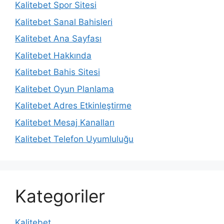
Kalitebet Spor Sitesi
Kalitebet Sanal Bahisleri
Kalitebet Ana Sayfası
Kalitebet Hakkında
Kalitebet Bahis Sitesi
Kalitebet Oyun Planlama
Kalitebet Adres Etkinleştirme
Kalitebet Mesaj Kanalları
Kalitebet Telefon Uyumluluğu
Kategoriler
Kalitebet