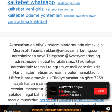
kalitebet whatsapp
kalitebet yarışları
kalitebet yeni giris
kalitebet ödeme sitesi
kalitebet ödeme yöntemleri
kalitebet üyelerine güven
yeni adresi kalitebet
Avrasya'nın en büyük reklam platformunda olmak için
Microsoft Teams:
reklam@avrasyamarketing.com
adresimizden veya Telegram: @Avrasyamarketing
adresimizden irtibat kurabilirsiniz. (Tek iletişim
adreslerimiz teams / telegram ve mail adresimizdir.
Harici hiçbir iletişim adresimiz bulunmamaktadır.
Lütfen itibar etmeyiniz.) Türkiye yasalarına göre 7258
sayılı kanun uyarınca yasa dışı bahis oynamanın
cezaları mevcuttur. Şu an bulunduğunuz site hiç bir
şekilde illegal bahis oyunları oynatmıyor ve oynamaya
aracı olmuyordur.
betzmark
|
3xlwin
|
lordpalacecasino
|
pegacasino
|
betpuf
|
ankabahis
|
betmabet
|
×
betcombet