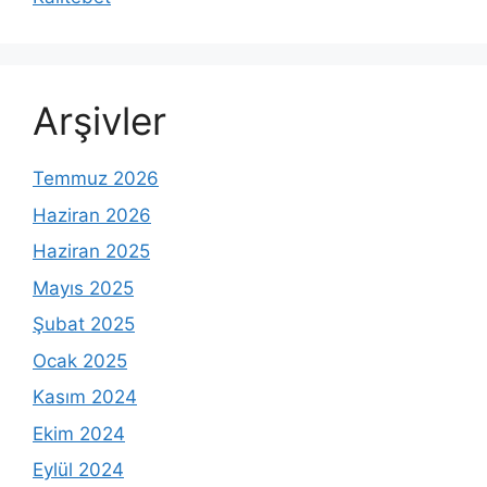
Arşivler
Temmuz 2026
Haziran 2026
Haziran 2025
Mayıs 2025
Şubat 2025
Ocak 2025
Kasım 2024
Ekim 2024
Eylül 2024