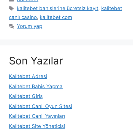
Etiketler
kalitebet bahislerine ücretsiz kayıt
,
kalitebet
canlı casino
,
kalitebet com
Yorum yap
Son Yazılar
Kalitebet Adresi
Kalitebet Bahis Yapma
Kalitebet Giriş
Kalitebet Canlı Oyun Sitesi
Kalitebet Canlı Yayınları
Kalitebet Site Yöneticisi