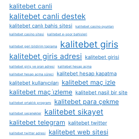
kalitebet canli
kalitebet canli destek
kalitebet canlı bahis sitesi
kalitebet casino oyunları
kalitebet casino sitesi
kalitebet e-spor bahisleri
kalitebet giris
kalitebet geri bildirim toplama
kalitebet giris adresi
kalitebet girisi
kalitebet giriş ve oran adresi
kalitebet hesap açma
kalitebet hesap kapatma
kalitebet hesap açma süreci
kalitebet maç izle
kalitebet kullanıcıları
kalitebet maç i̇zleme
kalitebet nasil bir site
kalitebet para çekme
kalitebet ortaklık programı
kalitebet sikayet
kalitebet seçenekler
kalitebet telegram
kalitebet twitter
kalitebet web sitesi
kalitebet twitter adresi