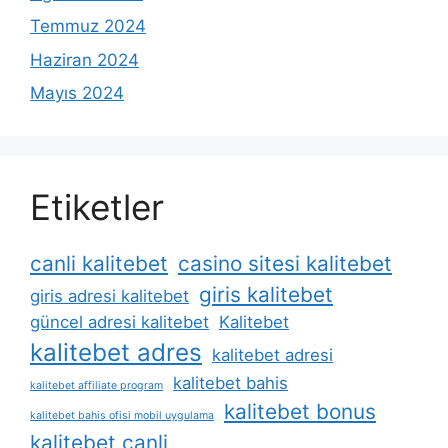
Temmuz 2024
Haziran 2024
Mayıs 2024
Etiketler
canli kalitebet
casino sitesi kalitebet
giris kalitebet
giris adresi kalitebet
güncel adresi kalitebet
Kalitebet
kalitebet adres
kalitebet adresi
kalitebet bahis
kalitebet affiliate program
kalitebet bonus
kalitebet bahis ofisi mobil uygulama
kalitebet canli