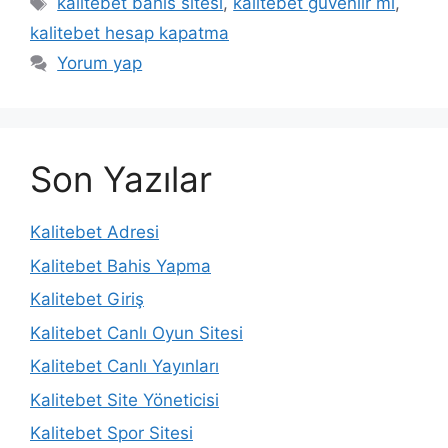
kalitebet bahis sitesi
,
kalitebet güvenlir mi
,
kalitebet hesap kapatma
Yorum yap
Son Yazılar
Kalitebet Adresi
Kalitebet Bahis Yapma
Kalitebet Giriş
Kalitebet Canlı Oyun Sitesi
Kalitebet Canlı Yayınları
Kalitebet Site Yöneticisi
Kalitebet Spor Sitesi