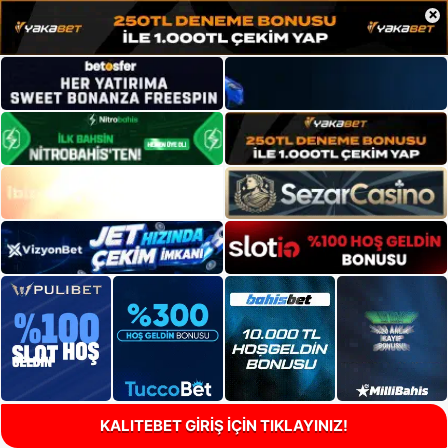
×
KALITEBET GİRİŞ İÇİN TIKLAYINIZ!