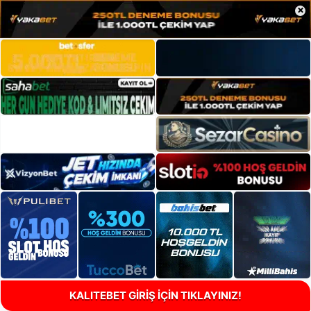
×
KALITEBET GİRİŞ İÇİN TIKLAYINIZ!