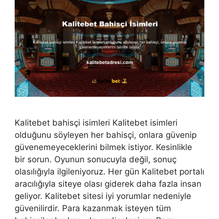
Kalitebet bahisçi isimleri Kalitebet isimleri
olduğunu söyleyen her bahisçi, onlara güvenip
güvenemeyeceklerini bilmek istiyor. Kesinlikle
bir sorun. Oyunun sonucuyla değil, sonuç
olasılığıyla ilgileniyoruz. Her gün Kalitebet portalı
aracılığıyla siteye olası giderek daha fazla insan
geliyor. Kalitebet sitesi iyi yorumlar nedeniyle
güvenilirdir. Para kazanmak isteyen tüm