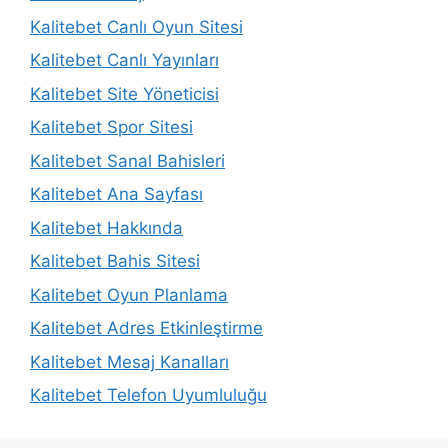
Kalitebet Canlı Oyun Sitesi
Kalitebet Canlı Yayınları
Kalitebet Site Yöneticisi
Kalitebet Spor Sitesi
Kalitebet Sanal Bahisleri
Kalitebet Ana Sayfası
Kalitebet Hakkında
Kalitebet Bahis Sitesi
Kalitebet Oyun Planlama
Kalitebet Adres Etkinleştirme
Kalitebet Mesaj Kanalları
Kalitebet Telefon Uyumluluğu