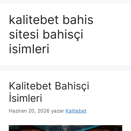
kalitebet bahis
sitesi bahisçi
isimleri
Kalitebet Bahisçi
İsimleri
Haziran 20, 2026
yazar
Kalitebet