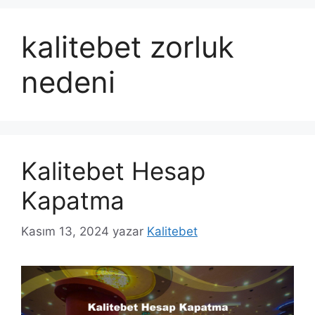
kalitebet zorluk
nedeni
Kalitebet Hesap
Kapatma
Kasım 13, 2024
yazar
Kalitebet