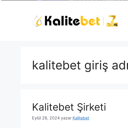
İçeriğe
atla
kalitebet giriş ad
Kalitebet Şirketi
Eylül 28, 2024
yazar
Kalitebet