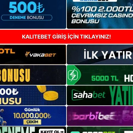
KALITEBET GİRİŞ İÇİN TIKLAYINIZ!