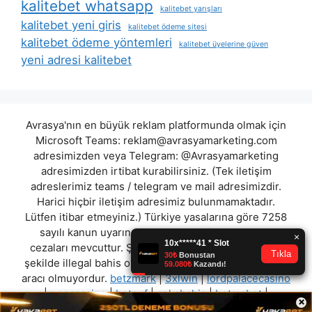
kalitebet whatsapp
kalitebet yarışları
kalitebet yeni giris
kalitebet ödeme sitesi
kalitebet ödeme yöntemleri
kalitebet üyelerine güven
yeni adresi kalitebet
Avrasya'nın en büyük reklam platformunda olmak için
Microsoft Teams:
reklam@avrasyamarketing.com
adresimizden veya Telegram: @Avrasyamarketing
adresimizden irtibat kurabilirsiniz. (Tek iletişim
adreslerimiz teams / telegram ve mail adresimizdir.
Harici hiçbir iletişim adresimiz bulunmamaktadır.
Lütfen itibar etmeyiniz.) Türkiye yasalarına göre 7258
sayılı kanun uyarınca yasa dışı bahis oynamanın
cezaları mevcuttur. Şu an bulunduğunuz site hiç bir
şekilde illegal bahis oyunları oynatmıyor ve oynamaya
aracı olmuyordur.
betzmark
|
3xlwin
|
lordpalacecasino
|
pegacasino
|
betpuf
|
ankabahis
|
betmabet
|
×
betcombet