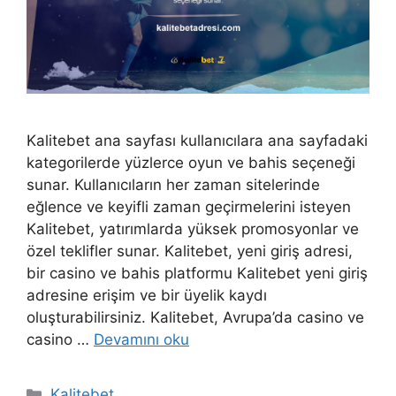
Kalitebet ana sayfası kullanıcılara ana sayfadaki
kategorilerde yüzlerce oyun ve bahis seçeneği
sunar. Kullanıcıların her zaman sitelerinde
eğlence ve keyifli zaman geçirmelerini isteyen
Kalitebet, yatırımlarda yüksek promosyonlar ve
özel teklifler sunar. Kalitebet, yeni giriş adresi,
bir casino ve bahis platformu Kalitebet yeni giriş
adresine erişim ve bir üyelik kaydı
oluşturabilirsiniz. Kalitebet, Avrupa’da casino ve
casino …
Devamını oku
Kategoriler
Kalitebet