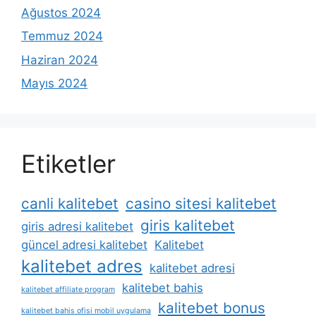
Ağustos 2024
Temmuz 2024
Haziran 2024
Mayıs 2024
Etiketler
canli kalitebet
casino sitesi kalitebet
giris kalitebet
giris adresi kalitebet
güncel adresi kalitebet
Kalitebet
kalitebet adres
kalitebet adresi
kalitebet bahis
kalitebet affiliate program
kalitebet bonus
kalitebet bahis ofisi mobil uygulama