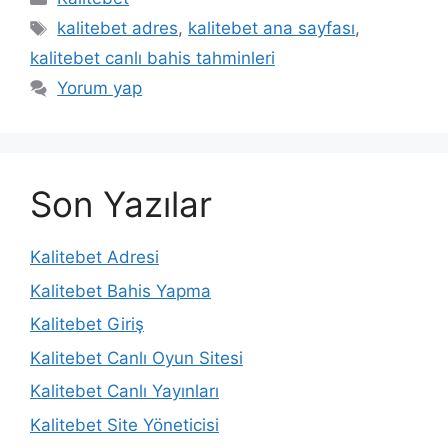
Etiketler
kalitebet adres
,
kalitebet ana sayfası
,
kalitebet canlı bahis tahminleri
Yorum yap
Son Yazılar
Kalitebet Adresi
Kalitebet Bahis Yapma
Kalitebet Giriş
Kalitebet Canlı Oyun Sitesi
Kalitebet Canlı Yayınları
Kalitebet Site Yöneticisi