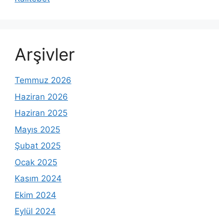
Arşivler
Temmuz 2026
Haziran 2026
Haziran 2025
Mayıs 2025
Şubat 2025
Ocak 2025
Kasım 2024
Ekim 2024
Eylül 2024