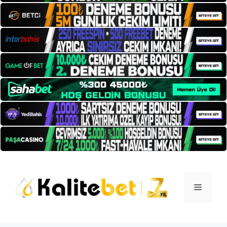
İçeriğe
atla
Menü