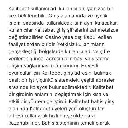
Kalitebet kullanıcı adı kullanıcı adı yalnızca bir
kez belirlenebilir. Giriş alanlarında ve üyelik
işlemi sırasında kullanılacak isim aynı kalacaktır.
Kullanıcılar Kalitebet giriş şifrelerini zahmetsizce
değiştirebilirler. Casino yasa dışı kabul edilen
faaliyetlerden biridir. Yetkisiz kullanımların
gerçekleştiği bölgelerde kullanıcı adı ve şifre
verilerek güncel adresin alınması ve sisteme
erişim sağlanması mümkündür. Hevesli
oyuncular için Kalitebet giriş adresini bulmak
basit bir iştir, çünkü sistemdeki çeşitli adresler
arasında kolayca bulunabilmektedir. Kalitebet
bir girdinin anlamını değiştirmek için kısa ve
etkili bir yöntem geliştirdi. Kalitebet bahis giriş
alanında Kalitebet üyeleri yeni oluşturulan
adresi kullanarak hızlı bir şekilde para
kazanabilirler. Bahis sisteminin temeli olarak