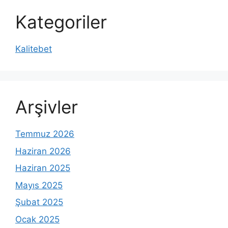
Kategoriler
Kalitebet
Arşivler
Temmuz 2026
Haziran 2026
Haziran 2025
Mayıs 2025
Şubat 2025
Ocak 2025