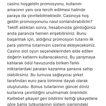
casino hoşgeldin promosyonu, kullanım
amacının yanı sıra tercih edilmesi halinde
paraya da çevrilebilmektedir. Casinoya hoş
geldin promosyonunu nasıl sonlandırabilirim?
Teklifi aldıktan sonra, hesabınızda gördüğünüz
anda paranıza hemen erişebilirsiniz. Bunu
başarmak için, aldığınız promosyon tutarını ilk
para yatırma tutarınızın üzerine ekleyeceksiniz.
Casino slot oyun seçeneklerinden elde edilen
değerin katlarını kullanacaksınız. Bu yarışmaya
katılarak ödül havuzunda biriken farklı
miktarlardaki paraları kazanma şansına sahip
olabilirsiniz. Bu turnuva sağlayıcısı şirket
tarafından euro para birimine dayalı olarak
oluşturuldu. Bonus tutarlarının güncel döviz
kurlarına çevrildiğini unutmamak önemlidir.
Kalitebet şikayet geri bildirimi
ilettiği şikayetlere
göre bahis tutkunlarının sistem içerisindeki