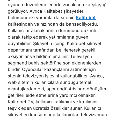
oyunun düzenlemelerinde zorluklarla karşılaştığı
görülüyor. Ayrıca Kalitebet şikayetleri
bölümündeki yorumlarda sitenin
Kalitebet
kalitesinden ve hızından da bahsediliyordu.
Kullanıcılar alacaklarının durumunu düzenli
olarak takip ederek yatırımlarına güven
duyabilirler. Şikayetin içeriği Kalitebet şikayet
departmanı tarafından belirlenerek gerekli
aksiyonlar ve bildirimler alınır. Televizyon
segmenti bahis sektörüne son eklenenlerden
biridir. Oyuncular kazançlarını artırmak için
sitenin televizyon işlevini kullanabilirler. Ayrıca,
web sitemin kullanıcılara sunduğu temel
avantajlardan biri, spor endüstrisinde dönüşüm
getirileri elde etmelerine yardımcı olmaktır.
Kalitebet TV, kullanıcı katılımını ve katılımını
teşvik eden ücretsiz özellikler sunar. Kullanıcı
şikayetleri kapsamında kullanıcılar, televizyonun