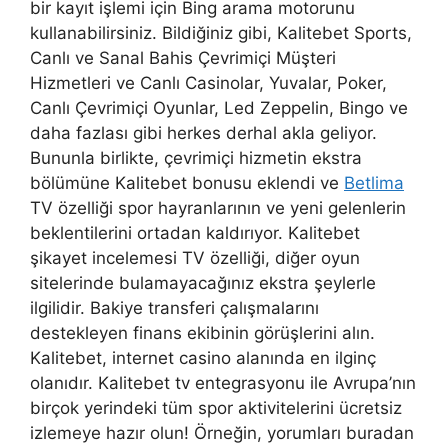
bir kayıt işlemi için Bing arama motorunu
kullanabilirsiniz. Bildiğiniz gibi, Kalitebet Sports,
Canlı ve Sanal Bahis Çevrimiçi Müşteri
Hizmetleri ve Canlı Casinolar, Yuvalar, Poker,
Canlı Çevrimiçi Oyunlar, Led Zeppelin, Bingo ve
daha fazlası gibi herkes derhal akla geliyor.
Bununla birlikte, çevrimiçi hizmetin ekstra
bölümüne Kalitebet bonusu eklendi ve
Betlima
TV özelliği spor hayranlarının ve yeni gelenlerin
beklentilerini ortadan kaldırıyor. Kalitebet
şikayet incelemesi TV özelliği, diğer oyun
sitelerinde bulamayacağınız ekstra şeylerle
ilgilidir. Bakiye transferi çalışmalarını
destekleyen finans ekibinin görüşlerini alın.
Kalitebet, internet casino alanında en ilginç
olanıdır. Kalitebet tv entegrasyonu ile Avrupa’nın
birçok yerindeki tüm spor aktivitelerini ücretsiz
izlemeye hazır olun! Örneğin, yorumları buradan