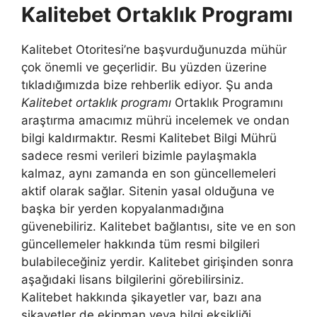
Kalitebet Ortaklık Programı
Kalitebet Otoritesi’ne başvurduğunuzda mühür
çok önemli ve geçerlidir. Bu yüzden üzerine
tıkladığımızda bize rehberlik ediyor. Şu anda
Kalitebet ortaklık programı
Ortaklık Programını
araştırma amacımız mührü incelemek ve ondan
bilgi kaldırmaktır. Resmi Kalitebet Bilgi Mührü
sadece resmi verileri bizimle paylaşmakla
kalmaz, aynı zamanda en son güncellemeleri
aktif olarak sağlar. Sitenin yasal olduğuna ve
başka bir yerden kopyalanmadığına
güvenebiliriz. Kalitebet bağlantısı, site ve en son
güncellemeler hakkında tüm resmi bilgileri
bulabileceğiniz yerdir. Kalitebet girişinden sonra
aşağıdaki lisans bilgilerini görebilirsiniz.
Kalitebet hakkında şikayetler var, bazı ana
şikayetler de ekipman veya bilgi eksikliği