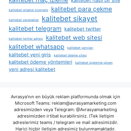
kalitebet nasil bir site
kalitebet para çekme
kalitebet ortaklık programı
kalitebet sikayet
kalitebet seçenekler
kalitebet telegram
kalitebet twitter
kalitebet web sitesi
kalitebet twitter adresi
kalitebet whatsapp
kalitebet yarışları
kalitebet yeni giris
kalitebet ödeme sitesi
kalitebet ödeme yöntemleri
kalitebet üyelerine güven
yeni adresi kalitebet
Avrasya'nın en büyük reklam platformunda olmak için
Microsoft Teams:
reklam@avrasyamarketing.com
adresimizden veya Telegram: @Avrasyamarketing
adresimizden irtibat kurabilirsiniz. (Tek iletişim
adreslerimiz teams / telegram ve mail adresimizdir.
Harici hiçbir iletişim adresimiz bulunmamaktadır.