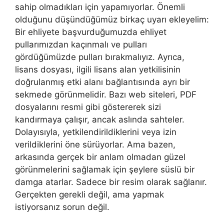
sahip olmadıkları için yapamıyorlar. Önemli
olduğunu düşündüğümüz birkaç uyarı ekleyelim:
Bir ehliyete başvurduğumuzda ehliyet
pullarımızdan kaçınmalı ve pulları
gördüğümüzde pulları bırakmalıyız. Ayrıca,
lisans dosyası, ilgili lisans alan yetkilisinin
doğrulanmış etki alanı bağlantısında ayrı bir
sekmede görünmelidir. Bazı web siteleri, PDF
dosyalarını resmi gibi göstererek sizi
kandırmaya çalışır, ancak aslında sahteler.
Dolayısıyla, yetkilendirildiklerini veya izin
verildiklerini öne sürüyorlar. Ama bazen,
arkasında gerçek bir anlam olmadan güzel
görünmelerini sağlamak için şeylere süslü bir
damga atarlar. Sadece bir resim olarak sağlanır.
Gerçekten gerekli değil, ama yapmak
istiyorsanız sorun değil.