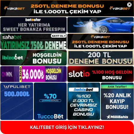
×
KALITEBET GİRİŞ İÇİN TIKLAYINIZ!