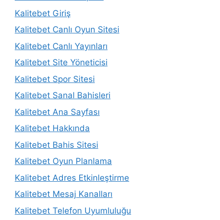
Kalitebet Giriş
Kalitebet Canlı Oyun Sitesi
Kalitebet Canlı Yayınları
Kalitebet Site Yöneticisi
Kalitebet Spor Sitesi
Kalitebet Sanal Bahisleri
Kalitebet Ana Sayfası
Kalitebet Hakkında
Kalitebet Bahis Sitesi
Kalitebet Oyun Planlama
Kalitebet Adres Etkinleştirme
Kalitebet Mesaj Kanalları
Kalitebet Telefon Uyumluluğu