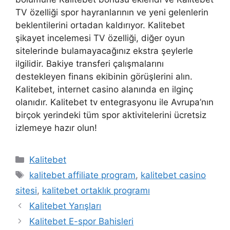
TV özelliği spor hayranlarının ve yeni gelenlerin
beklentilerini ortadan kaldırıyor. Kalitebet
şikayet incelemesi TV özelliği, diğer oyun
sitelerinde bulamayacağınız ekstra şeylerle
ilgilidir. Bakiye transferi çalışmalarını
destekleyen finans ekibinin görüşlerini alın.
Kalitebet, internet casino alanında en ilginç
olanıdır. Kalitebet tv entegrasyonu ile Avrupa’nın
birçok yerindeki tüm spor aktivitelerini ücretsiz
izlemeye hazır olun!
Kategoriler
Kalitebet
Etiketler
kalitebet affiliate program
,
kalitebet casino
sitesi
,
kalitebet ortaklık programı
Kalitebet Yarışları
Kalitebet E-spor Bahisleri